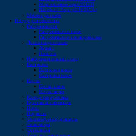
Морозильные лари ИНЕЙ
Шкафы и Лари «БИРЮСА»
Мебель для кафе
Посуда для общепита
Гастроемкости
Гастроемкости нерж
Гастроемкости полипропилен
Доски разделочные
Дерево
Пластик
Информационный стенд
Кастрюли
Кастрюли алюм
Кастрюли нерж
Котлы
Котлы алюм
Котлы нерж
Колода разрубочная
Кухонный инвентарь
Ножи
Подносы
Скрины(сетки) д/пиццы
Сковороды
Сотейники
Тазы,противни нерж