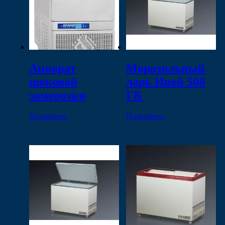
Аппарат
Морозильный
шоковой
ларь Иней 500
заморозки
ГК
Подробнее
Подробнее