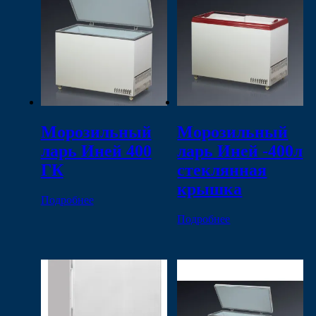
Морозильный
Морозильный
ларь Иней 400
ларь Иней -400л
ГК
стеклянная
крышка
Подробнее
Подробнее