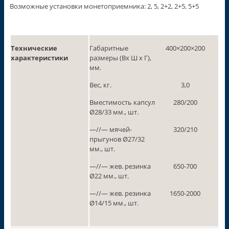
Возможные установки монетоприемника: 2, 5, 2+2, 2+5, 5+5
Технические
Габаритные
400×200×200
характеристики
размеры (Вх Ш х Г),
мм.
Вес, кг.
3,0
Вместимость капсул
280/200
Ø28/33 мм., шт.
—//— мячей-
320/210
прыгунов Ø27/32
мм., шт.
—//— жев. резинка
650-700
Ø22 мм., шт.
—//— жев. резинка
1650-2000
Ø14/15 мм., шт.