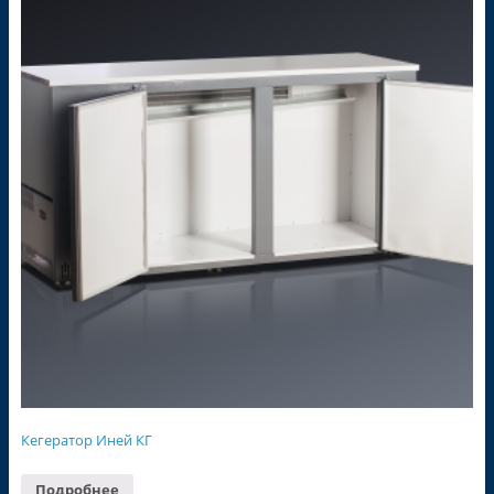
Кегератор Иней КГ
Подробнее