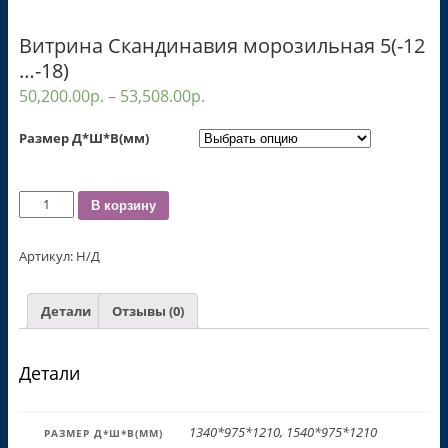
Витрина Скандинавия морозильная 5(-12
…-18)
50,200.00
р.
–
53,508.00
р.
Размер Д*Ш*В(мм)
Количество
В корзину
Артикул:
Н/Д
Детали
Отзывы (0)
Детали
1340*975*1210, 1540*975*1210
РАЗМЕР Д*Ш*В(ММ)