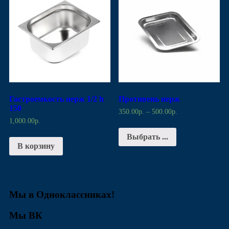
Гастроемкость нерж 1/2 h
Противень нерж
150
350.00
р.
–
500.00
р.
1,000.00
р.
Выбрать ...
В корзину
Мы в Одноклассниках!
Мы ВК