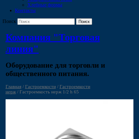
Хлебные формы
Контакты
Поиск
Компания "Торговая
линия"
Оборудование для торговли и
общественного питания.
Главная
/
Гастроемкости
/
Гастроемкости
нерж
/ Гастроемкость нерж 1/2 h 65