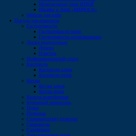
Морозильные лари ИНЕЙ
Шкафы и Лари «БИРЮСА»
Мебель для кафе
Посуда для общепита
Гастроемкости
Гастроемкости нерж
Гастроемкости полипропилен
Доски разделочные
Дерево
Пластик
Информационный стенд
Кастрюли
Кастрюли алюм
Кастрюли нерж
Котлы
Котлы алюм
Котлы нерж
Колода разрубочная
Кухонный инвентарь
Ножи
Подносы
Скрины(сетки) д/пиццы
Сковороды
Сотейники
Тазы,противни нерж