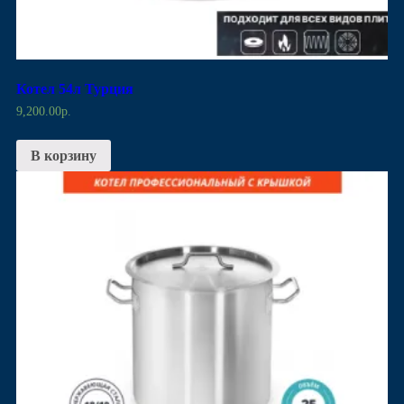
Котел 54л Турция
9,200.00
р.
В корзину