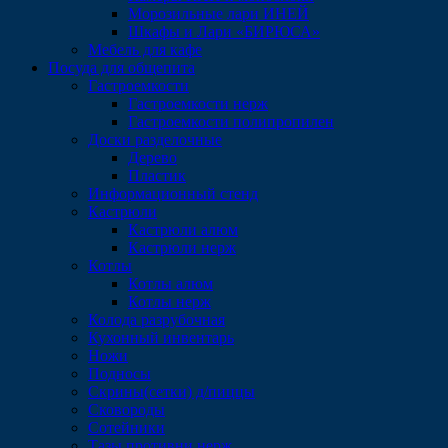
Морозильные лари ИНЕЙ
Шкафы и Лари «БИРЮСА»
Мебель для кафе
Посуда для общепита
Гастроемкости
Гастроемкости нерж
Гастроемкости полипропилен
Доски разделочные
Дерево
Пластик
Информационный стенд
Кастрюли
Кастрюли алюм
Кастрюли нерж
Котлы
Котлы алюм
Котлы нерж
Колода разрубочная
Кухонный инвентарь
Ножи
Подносы
Скрины(сетки) д/пиццы
Сковороды
Сотейники
Тазы,противни нерж