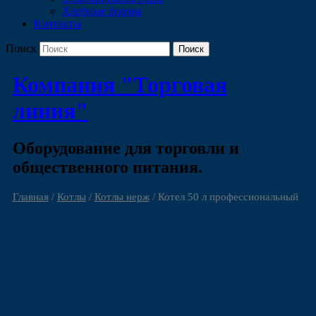
Хлебные формы
Контакты
Поиск
Компания "Торговая
линия"
Оборудование для торговли и
общественного питания.
Главная
/
Котлы
/
Котлы нерж
/ Котел 50 л профессиональный