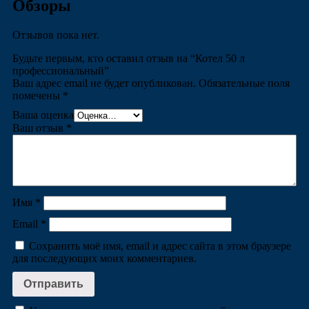
Обзоры
Отзывов пока нет.
Будьте первым, кто оставил отзыв на “Котел 50 л
профессиональный”
Ваш адрес email не будет опубликован.
Обязательные поля
помечены
*
Ваша оценка
Ваш отзыв
*
Имя
*
Email
*
Сохранить моё имя, email и адрес сайта в этом браузере
для последующих моих комментариев.