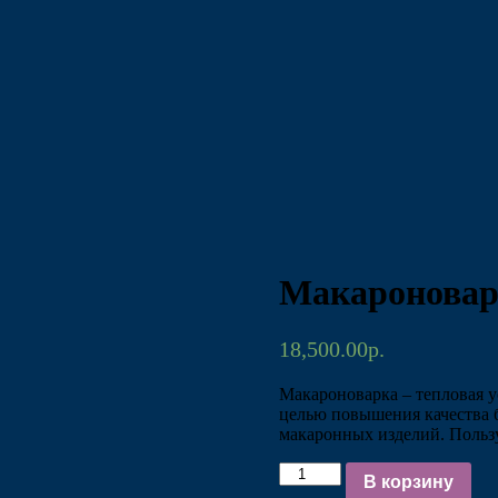
Макароноварк
18,500.00
р.
Макароноварка – тепловая у
целью повышения качества 
макаронных изделий. Пользу
Количество
В корзину