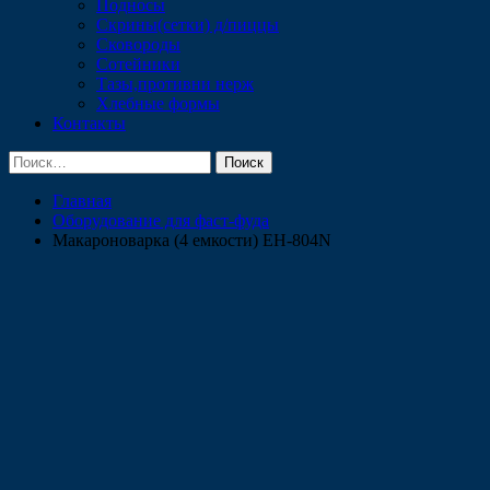
Подносы
Скрины(сетки) д/пиццы
Сковороды
Сотейники
Тазы,противни нерж
Хлебные формы
Контакты
Найти:
Главная
Оборудование для фаст-фуда
Макароноварка (4 емкости) EH-804N