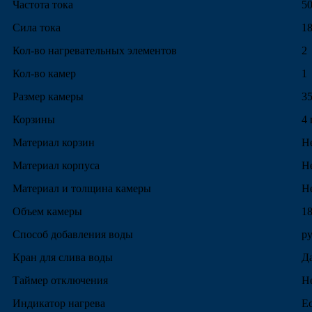
Частота тока
5
Сила тока
18
Кол-во нагревательных элементов
2
Кол-во камер
1
Размер камеры
3
Корзины
4 
Материал корзин
Н
Материал корпуса
Н
Материал и толщина камеры
Н
Объем камеры
1
Способ добавления воды
р
Кран для слива воды
Д
Таймер отключения
Н
Индикатор нагрева
Е