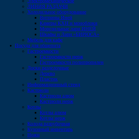
Электромеханическое
ЛИНИЯ РАЗДАЧИ
Холодильное оборудование
Витрины Иней
Камеры КХН и моноблоки
Морозильные лари ИНЕЙ
Шкафы и Лари «БИРЮСА»
Мебель для кафе
Посуда для общепита
Гастроемкости
Гастроемкости нерж
Гастроемкости полипропилен
Доски разделочные
Дерево
Пластик
Информационный стенд
Кастрюли
Кастрюли алюм
Кастрюли нерж
Котлы
Котлы алюм
Котлы нерж
Колода разрубочная
Кухонный инвентарь
Ножи