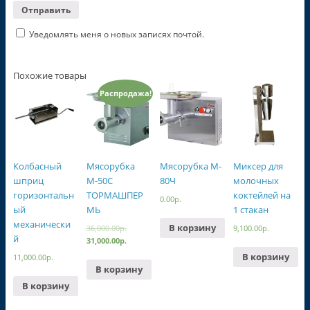
Уведомлять меня о новых записях почтой.
Похожие товары
Распродажа!
Колбасный
Мясорубка
Мясорубка M-
Миксер для
шприц
М-50С
80Ч
молочных
горизонтальн
ТОРМАШПЕР
коктейлей на
0.00
р.
ый
МЬ
1 стакан
механически
В корзину
36,000.00
р.
9,100.00
р.
й
31,000.00
р.
В корзину
11,000.00
р.
В корзину
В корзину