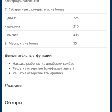
электродвигателя, кВт
7. Габаритные размеры, мм, не более
– длина
725
– ширина
310
– высота
438
8. Масса, кг, не более
55
Дополнительные
фу
нкции
:
Насадка рыбочистка д\набивки колбас
Решетка отверстие 3мм(фарш-паштет)
Решетка отверстие 12мм(шпик)
Похожее
Обзоры