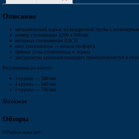
Описание
металлический каркас из квадратной трубы с полимерн
размер столешницы 1200 х 500 мм
материал столешницы ЛДСП
цвет столешницы — вишня оксфортд
прямые углы столешницы и экрана
для удобства хранения пишущих принадлежностей в сто
Регулировка по высоте:
3 группа — 580 мм
4 группа — 640 мм
5 группа — 700 мм
Похожее
Обзоры
Отзывов пока нет.