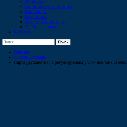
Подносы
Скрины(сетки) д/пиццы
Сковороды
Сотейники
Тазы,противни нерж
Хлебные формы
Контакты
Найти:
Главная
Мебель для кафе
Парта двухместная с регулируемым углом наклона столе