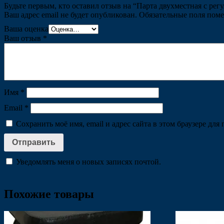
Будьте первым, кто оставил отзыв на “Парта двухместная с р
Ваш адрес email не будет опубликован.
Обязательные поля пом
Ваша оценка
Ваш отзыв
*
Имя
*
Email
*
Сохранить моё имя, email и адрес сайта в этом браузере д
Уведомлять меня о новых записях почтой.
Похожие товары