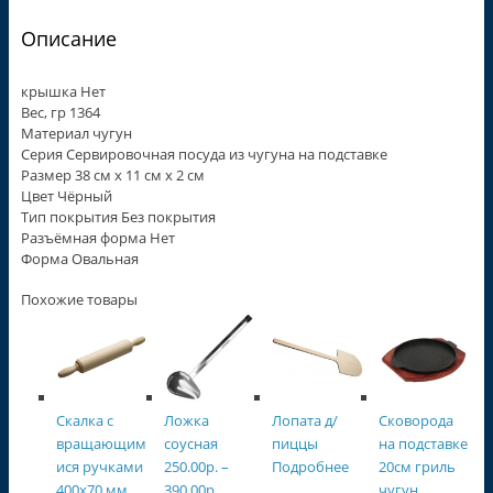
Описание
крышка Нет
Вес, гр 1364
Материал чугун
Серия Сервировочная посуда из чугуна на подставке
Размер 38 см х 11 см х 2 см
Цвет Чёрный
Тип покрытия Без покрытия
Разъёмная форма Нет
Форма Овальная
Похожие товары
Скалка с
Ложка
Лопата д/
Сковорода
вращающим
соусная
пиццы
на подставке
ися ручками
250.00
р.
–
Подробнее
20см гриль
400х70 мм,
390.00
р.
чугун