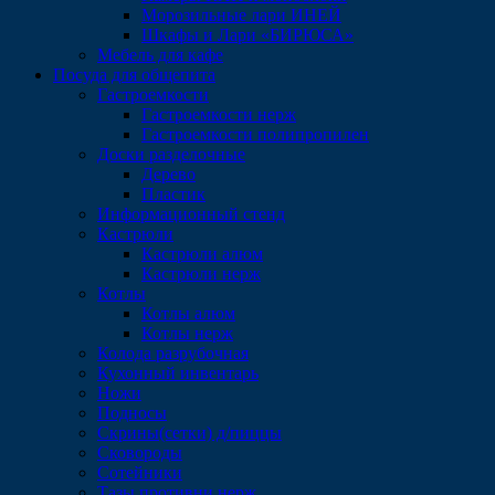
Морозильные лари ИНЕЙ
Шкафы и Лари «БИРЮСА»
Мебель для кафе
Посуда для общепита
Гастроемкости
Гастроемкости нерж
Гастроемкости полипропилен
Доски разделочные
Дерево
Пластик
Информационный стенд
Кастрюли
Кастрюли алюм
Кастрюли нерж
Котлы
Котлы алюм
Котлы нерж
Колода разрубочная
Кухонный инвентарь
Ножи
Подносы
Скрины(сетки) д/пиццы
Сковороды
Сотейники
Тазы,противни нерж