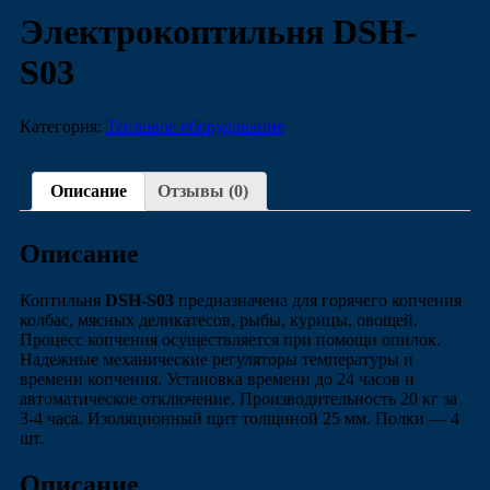
Электрокоптильня DSH-
S03
Категория:
Тепловое оборудование
Описание
Отзывы (0)
Описание
Коптильня
DSH-S03
предназначена для горячего копчения
колбас, мясных деликатесов, рыбы, курицы, овощей.
Процесс копчения осуществляется при помощи опилок.
Надежные механические регуляторы температуры и
времени копчения. Установка времени до 24 часов и
автоматическое отключение. Производительность 20 кг за
3-4 часа. Изоляционный щит толщиной 25 мм. Полки ― 4
шт.
Описание