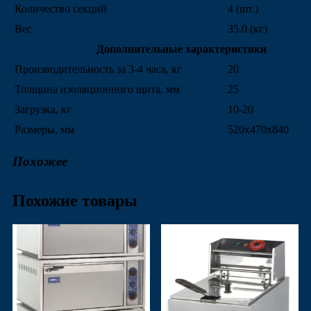
Количество секций
4 (шт.)
Вес
35.0 (кг)
Дополнительные характеристики
Производительность за 3-4 часа, кг
20
Толщина изоляционного щита, мм
25
Загрузка, кг
10-20
Размеры, мм
520х470х840
Похожее
Похожие товары