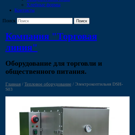
Хлебные формы
Контакты
Поиск
Компания "Торговая
линия"
Оборудование для торговли и
общественного питания.
Главная
/
Тепловое оборудование
/ Электрокоптильня DSH-
S03